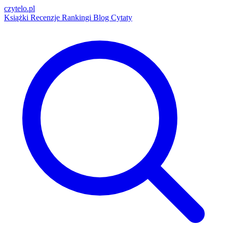
czytelo
.pl
Książki
Recenzje
Rankingi
Blog
Cytaty