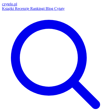
czytelo
.pl
Książki
Recenzje
Rankingi
Blog
Cytaty