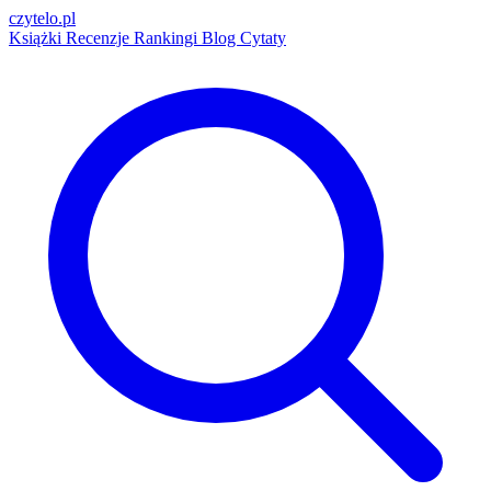
czytelo
.pl
Książki
Recenzje
Rankingi
Blog
Cytaty