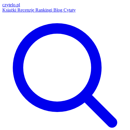
czytelo
.pl
Książki
Recenzje
Rankingi
Blog
Cytaty