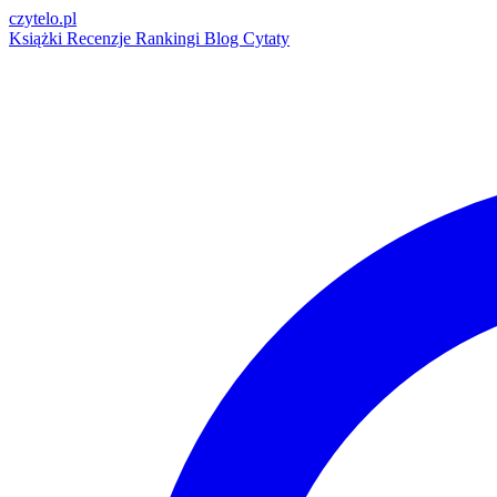
czytelo
.pl
Książki
Recenzje
Rankingi
Blog
Cytaty