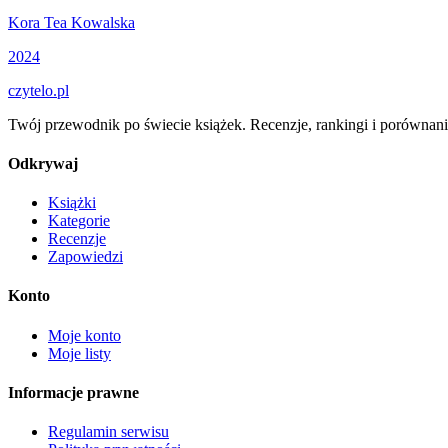
Kora Tea Kowalska
2024
czytelo
.pl
Twój przewodnik po świecie książek. Recenzje, rankingi i porównani
Odkrywaj
Książki
Kategorie
Recenzje
Zapowiedzi
Konto
Moje konto
Moje listy
Informacje prawne
Regulamin serwisu