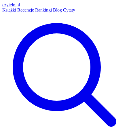
czytelo
.pl
Książki
Recenzje
Rankingi
Blog
Cytaty