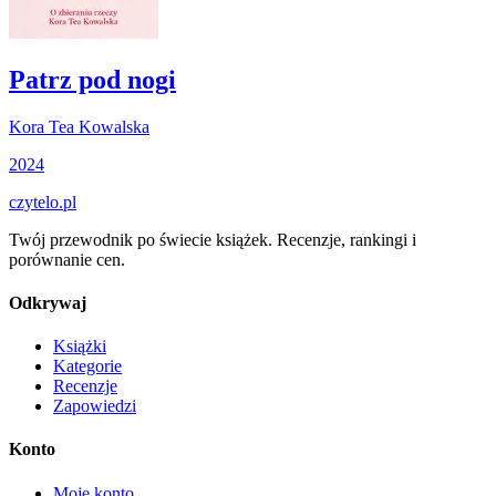
Patrz pod nogi
Kora Tea Kowalska
2024
czytelo
.pl
Twój przewodnik po świecie książek. Recenzje, rankingi i
porównanie cen.
Odkrywaj
Książki
Kategorie
Recenzje
Zapowiedzi
Konto
Moje konto