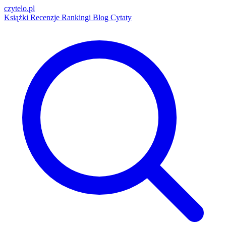
czytelo
.pl
Książki
Recenzje
Rankingi
Blog
Cytaty