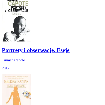
Portrety i obserwacje. Eseje
Truman Capote
2012