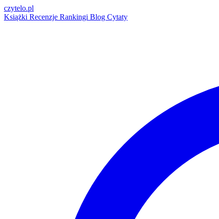
czytelo
.pl
Książki
Recenzje
Rankingi
Blog
Cytaty