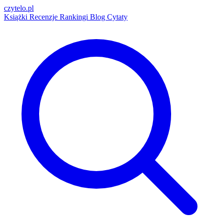
czytelo
.pl
Książki
Recenzje
Rankingi
Blog
Cytaty