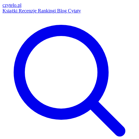
czytelo
.pl
Książki
Recenzje
Rankingi
Blog
Cytaty