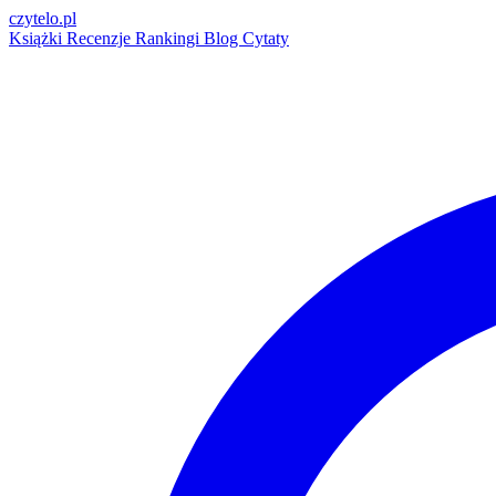
czytelo
.pl
Książki
Recenzje
Rankingi
Blog
Cytaty