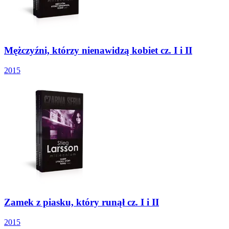
Mężczyźni, którzy nienawidzą kobiet cz. I i II
2015
Zamek z piasku, który runął cz. I i II
2015