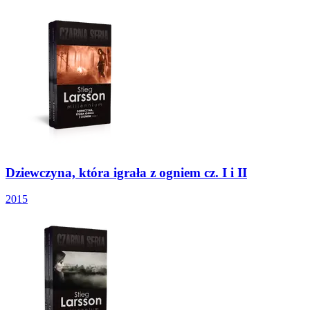
Dziewczyna, która igrała z ogniem cz. I i II
2015