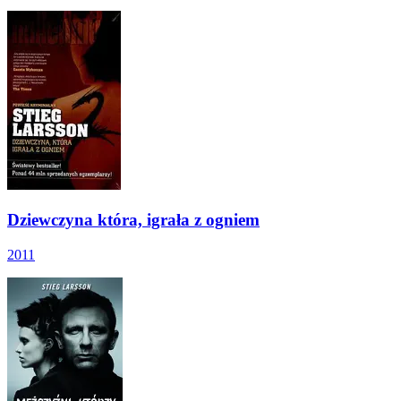
Dziewczyna która, igrała z ogniem
2011