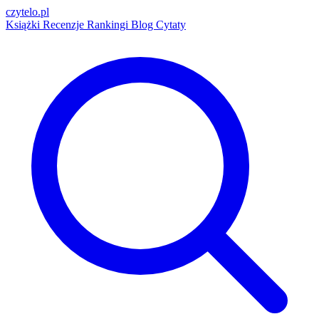
czytelo
.pl
Książki
Recenzje
Rankingi
Blog
Cytaty