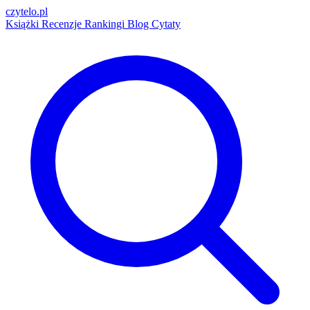
czytelo
.pl
Książki
Recenzje
Rankingi
Blog
Cytaty