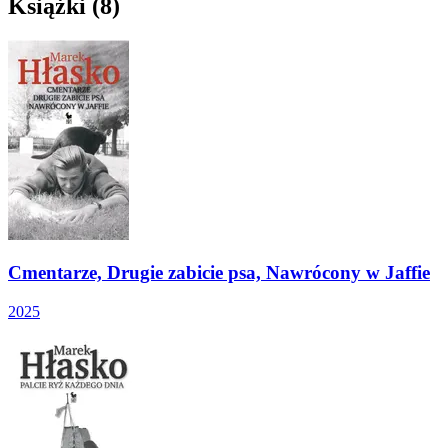
Książki (8)
Cmentarze, Drugie zabicie psa, Nawrócony w Jaffie
2025