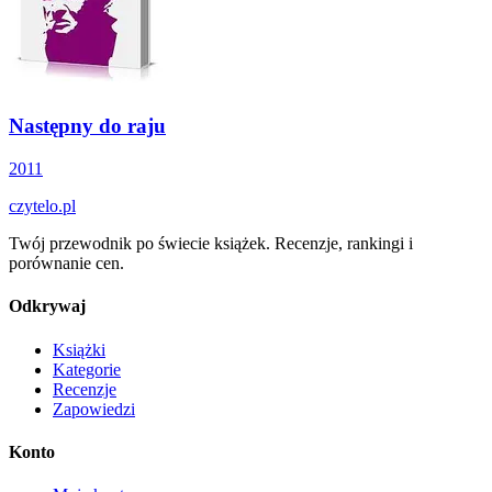
Następny do raju
2011
czytelo
.pl
Twój przewodnik po świecie książek. Recenzje, rankingi i
porównanie cen.
Odkrywaj
Książki
Kategorie
Recenzje
Zapowiedzi
Konto