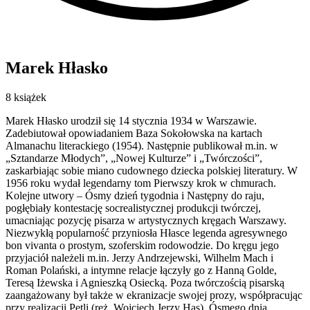
Marek Hłasko
8 książek
Marek Hłasko urodził się 14 stycznia 1934 w Warszawie.
Zadebiutował opowiadaniem Baza Sokołowska na kartach
Almanachu literackiego (1954). Następnie publikował m.in. w
„Sztandarze Młodych”, „Nowej Kulturze” i „Twórczości”,
zaskarbiając sobie miano cudownego dziecka polskiej literatury. W
1956 roku wydał legendarny tom Pierwszy krok w chmurach.
Kolejne utwory – Ósmy dzień tygodnia i Następny do raju,
pogłębiały kontestację socrealistycznej produkcji twórczej,
umacniając pozycję pisarza w artystycznych kręgach Warszawy.
Niezwykłą popularność przyniosła Hłasce legenda agresywnego
bon vivanta o prostym, szoferskim rodowodzie. Do kręgu jego
przyjaciół należeli m.in. Jerzy Andrzejewski, Wilhelm Mach i
Roman Polański, a intymne relacje łączyły go z Hanną Golde,
Teresą Iżewska i Agnieszką Osiecką. Poza twórczością pisarską
zaangażowany był także w ekranizacje swojej prozy, współpracując
przy realizacji Pętli (reż. Wojciech Jerzy Has), Ósmego dnia