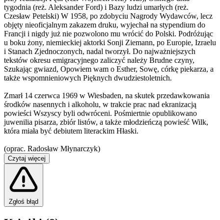
tygodnia (reż. Aleksander Ford) i Bazy ludzi umarłych (reż.
Czesław Petelski) W 1958, po zdobyciu Nagrody Wydawców, lecz
objęty nieoficjalnym zakazem druku, wyjechał na stypendium do
Francji i nigdy już nie pozwolono mu wrócić do Polski. Podróżując
u boku żony, niemieckiej aktorki Sonji Ziemann, po Europie, Izraelu
i Stanach Zjednoczonych, nadal tworzył. Do najważniejszych
tekstów okresu emigracyjnego zaliczyć należy Brudne czyny,
Szukając gwiazd, Opowiem wam o Esther, Sowę, córkę piekarza, a
także wspomnieniowych Pięknych dwudziestoletnich.
Zmarł 14 czerwca 1969 w Wiesbaden, na skutek przedawkowania
środków nasennych i alkoholu, w trakcie prac nad ekranizacją
powieści Wszyscy byli odwróceni. Pośmiertnie opublikowano
juwenilia pisarza, zbiór listów, a także młodzieńczą powieść Wilk,
która miała być debiutem literackim Hłaski.
(oprac. Radosław Młynarczyk)
Czytaj więcej
Zgłoś błąd