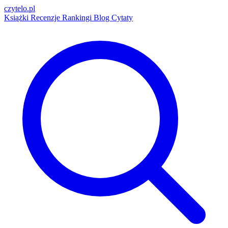
czytelo
.pl
Książki
Recenzje
Rankingi
Blog
Cytaty