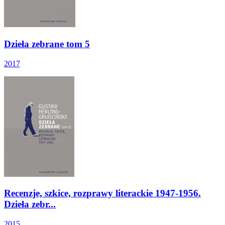
Dzieła zebrane tom 5
2017
Recenzje, szkice, rozprawy literackie 1947-1956.
Dzieła zebr...
2015