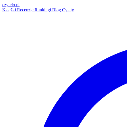
czytelo
.pl
Książki
Recenzje
Rankingi
Blog
Cytaty