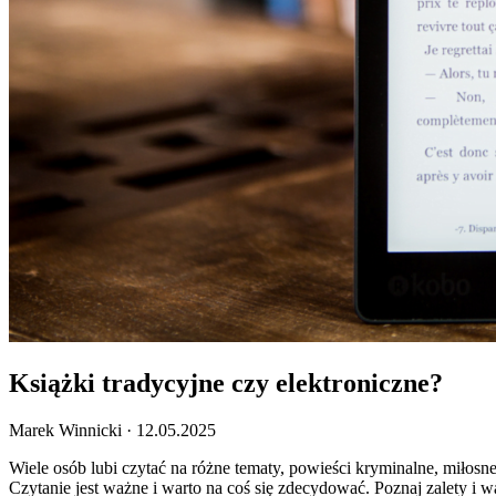
Książki tradycyjne czy elektroniczne?
Marek Winnicki
·
12.05.2025
Wiele osób lubi czytać na różne tematy, powieści kryminalne, miłosne
Czytanie jest ważne i warto na coś się zdecydować. Poznaj zalety i w